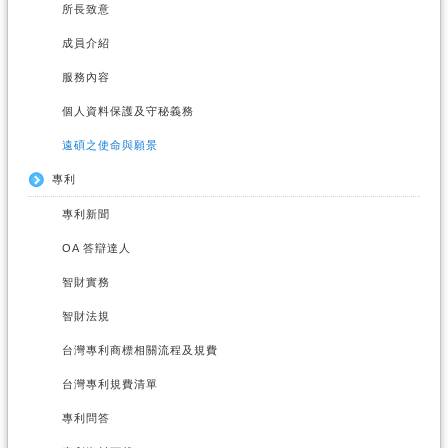
所長致意
成員介紹
服務內容
個人資料保護及守秘義務
遠碩之使命與願景
專利
專利新聞
OA 答辯達人
智財實務
智財法規
台灣專利商標相關流程及規費
台灣專利規費清單
專利問答