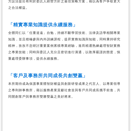
方設法提出有利於委託人經營方針之最佳策略方案，藉以為客戶爭取更大
之合法權益。
「精實專業知識提供永續服務」
全體同仁以「任重道遠」自勉，持續不斷學習技術、法律及語學相關專業
知識，並且積極參與內外訓練課程，提昇實務知識與知能，同時秉持研究
精神，孜孜不怠研討重要案例累積專業經驗，進而精通熟練處理智財實務
之專業技能；同時與委託人充分且密切進行溝通，以敦厚嚴謹的態度，慎
重處理委辦事項，提供永續服務。
「客戶及事務所共同成長共創雙贏」
本所期待成為保護事業體智財權益與創新研發成果之代言人、以專業領導
之專利師事務所，藉以服務產業貢獻社會並與客戶共同成長攜手前進，共
同開創客戶與事務所雙勝雙贏之美好將來。