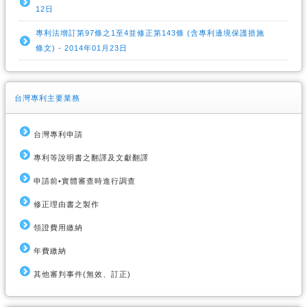
12日
專利法增訂第97條之1至4並修正第143條 (含專利邊境保護措施
條文) - 2014年01月23日
台灣專利主要業務
台灣專利申請
專利等說明書之翻譯及文獻翻譯
申請前•實體審查時進行調查
修正理由書之製作
領證費用繳納
年費繳納
其他審判事件(無效、訂正)