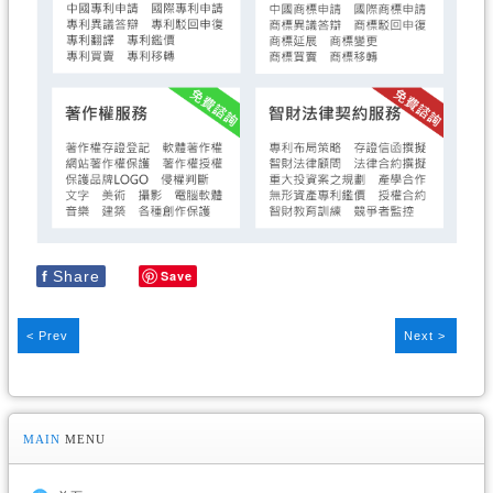
f
Share
Save
< Prev
Next >
MAIN
MENU