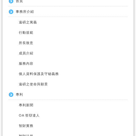
首頁
事務所介紹
遠碩之寓義
行動規範
所長致意
成員介紹
服務內容
個人資料保護及守秘義務
遠碩之使命與願景
專利
專利新聞
OA 答辯達人
智財實務
智財法規